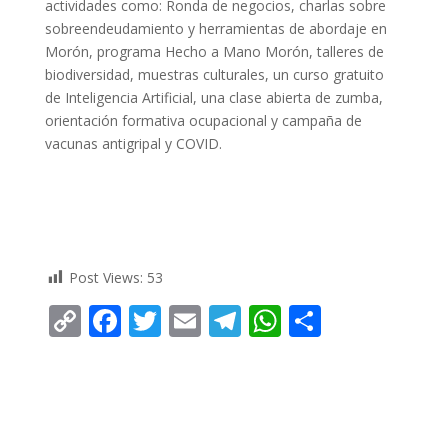
actividades como: Ronda de negocios, charlas sobre
sobreendeudamiento y herramientas de abordaje en
Morón, programa Hecho a Mano Morón, talleres de
biodiversidad, muestras culturales, un curso gratuito
de Inteligencia Artificial, una clase abierta de zumba,
orientación formativa ocupacional y campaña de
vacunas antigripal y COVID.
Post Views:
53
C
F
T
E
T
W
C
o
ac
w
m
el
h
o
p
e
itt
ai
e
at
m
y
b
er
l
gr
s
p