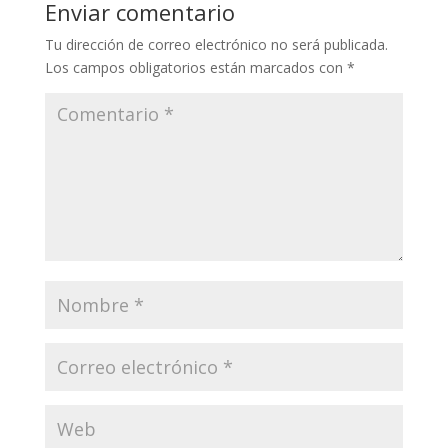
Li
o
a
A
ar
Enviar comentario
n
o
m
p
ti
Tu dirección de correo electrónico no será publicada.
k
k
p
r
Los campos obligatorios están marcados con
*