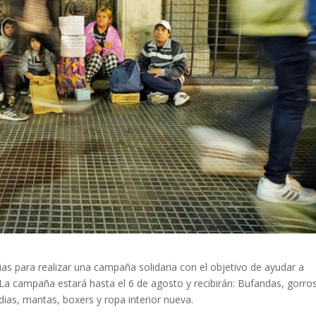
ias para realizar una campaña solidaria con el objetivo de ayudar a
 La campaña estará hasta el 6 de agosto y recibirán: Bufandas, gorros
as, mantas, boxers y ropa interior nueva.