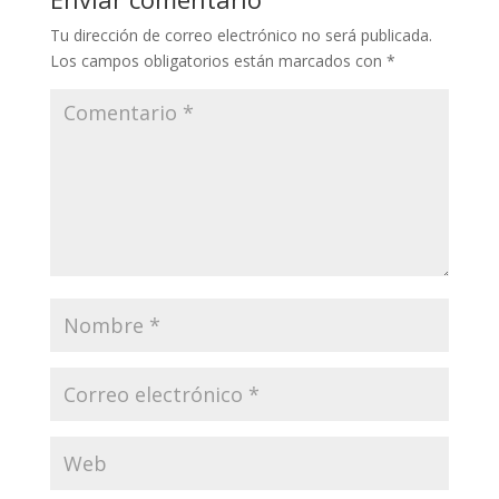
n
o
m
p
ti
Tu dirección de correo electrónico no será publicada.
k
k
p
r
Los campos obligatorios están marcados con
*