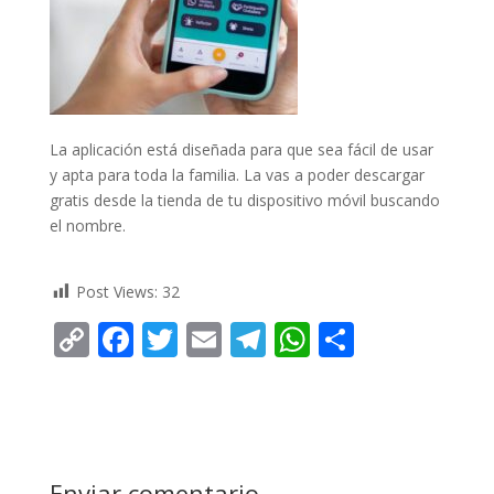
La aplicación está diseñada para que sea fácil de usar
y apta para toda la familia. La vas a poder descargar
gratis desde la tienda de tu dispositivo móvil buscando
el nombre.
Post Views:
32
C
F
T
E
T
W
C
o
ac
w
m
el
h
o
p
e
itt
ai
e
at
m
y
b
er
l
gr
s
p
Li
o
a
A
ar
Enviar comentario