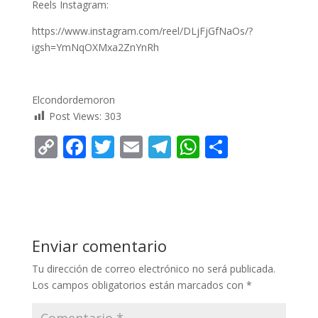
Reels Instagram:
https://www.instagram.com/reel/DLjFjGfNaOs/?
igsh=YmNqOXMxa2ZnYnRh
Elcondordemoron
Post Views:
303
C
F
T
E
T
W
C
o
ac
w
m
el
h
o
p
e
itt
ai
e
at
m
y
b
er
l
gr
s
p
Li
o
a
A
ar
Enviar comentario
n
o
m
p
ti
Tu dirección de correo electrónico no será publicada.
k
k
p
r
Los campos obligatorios están marcados con
*