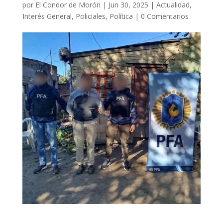
por
El Condor de Morón
|
Jun 30, 2025
|
Actualidad
,
Interés General
,
Policiales
,
Política
|
0 Comentarios