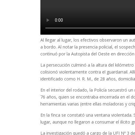
Al llegar al lugar, los efectivos observaron un 
a bordo. Al notar la presencia policial, el sosp
continuó por la Autopista del Oeste en dirección 
La persecución culminó a la altura del kilómetro 
colisionó violentamente contra el guardarrail. Al
identificado como H. R. M., de 28 años, domicil
En el interior del rodado, la Policía secuestró un
76 años, quien se encontraba encerrada en el do
herramientas varias (entre ellas moladoras y cri
En la finca se constató una ventana violentada.
lugar, aunque no llegaron a consumar el ilícito gr
La investigación quedó a cargo de la UFI Nº 3 d