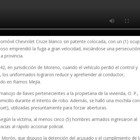
automóvil Chevrolet Cruze blanco sin patente colocada, con un (1) ocu
echoso emprendió la fuga a gran velocidad, iniciándose una persecució
a provincia.
42, en jurisdicción de Moreno, cuando el vehículo perdió el control y
lí, los uniformados lograron reducir y aprehender al conductor,
iado en Ramos Mejía.
 manojo de llaves pertenecientes a la propietaria de la vivienda, O. P.,
micilio durante el intento de robo. Además, se halló una mochila con
quet), utilizadas presuntamente para forzar aberturas.
 Según la víctima, al menos cinco (5) hombres armados ingresaron al
acias al rápido accionar policial.
e Morón, que dispuso la detención del acusado y el cumplimiento de l