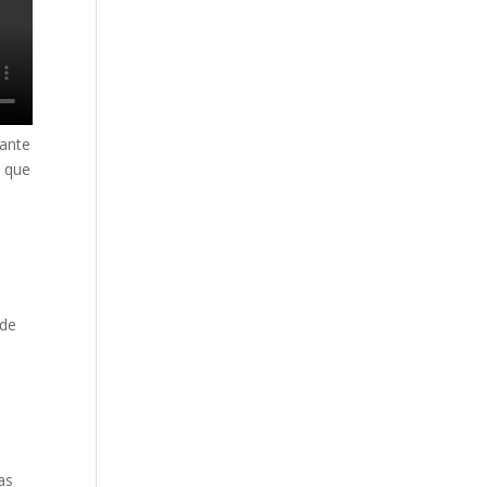
pante
n que
 de
as