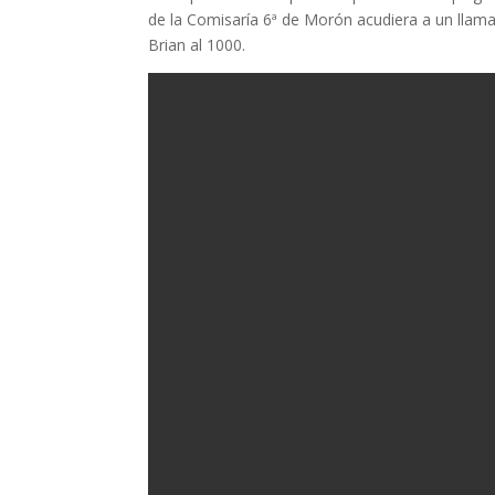
de la Comisaría 6ª de Morón acudiera a un llama
Brian al 1000.