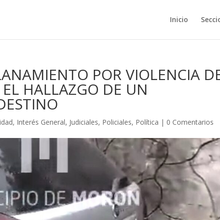
Inicio
Secci
LANAMIENTO POR VIOLENCIA D
 EL HALLAZGO DE UN
DESTINO
idad
,
Interés General
,
Judiciales
,
Policiales
,
Política
|
0 Comentarios