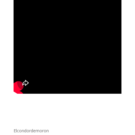
Elcondordemoron