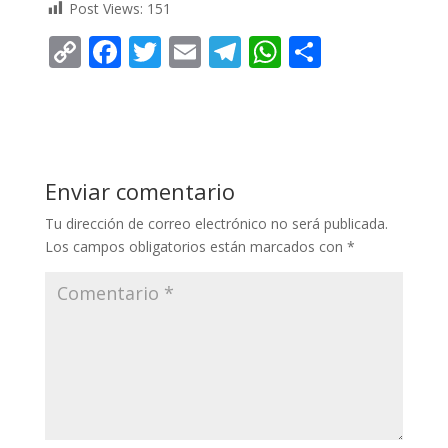
Post Views:
151
C
F
T
E
T
W
C
o
ac
w
m
el
h
o
p
e
itt
ai
e
at
m
y
b
er
l
gr
s
p
Li
o
a
A
ar
Enviar comentario
n
o
m
p
ti
Tu dirección de correo electrónico no será publicada.
k
k
p
r
Los campos obligatorios están marcados con
*