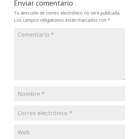
Enviar comentario
n
o
m
p
ti
Tu dirección de correo electrónico no será publicada.
k
k
p
r
Los campos obligatorios están marcados con
*