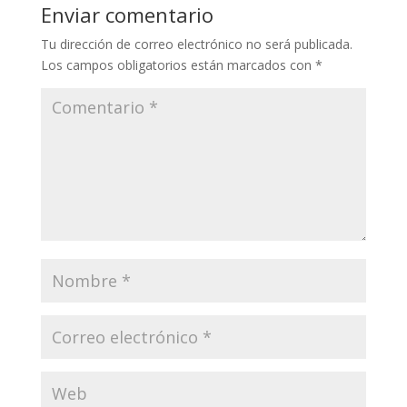
Li
o
a
A
ar
Enviar comentario
n
o
m
p
ti
Tu dirección de correo electrónico no será publicada.
k
k
p
r
Los campos obligatorios están marcados con
*