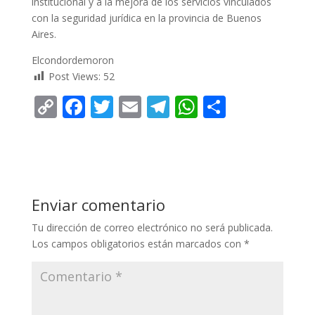
institucional y a la mejora de los servicios vinculados
con la seguridad jurídica en la provincia de Buenos
Aires.
Elcondordemoron
Post Views:
52
C
F
T
E
T
W
C
o
ac
w
m
el
h
o
p
e
itt
ai
e
at
m
y
b
er
l
gr
s
p
Li
o
a
A
ar
Enviar comentario
n
o
m
p
ti
Tu dirección de correo electrónico no será publicada.
k
k
p
r
Los campos obligatorios están marcados con
*