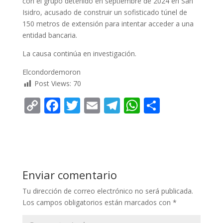
con el grupo detenido en septiembre de 2024 en San
Isidro, acusado de construir un sofisticado túnel de
150 metros de extensión para intentar acceder a una
entidad bancaria.
La causa continúa en investigación.
Elcondordemoron
Post Views:
70
C
F
T
E
T
W
C
o
ac
w
m
el
h
o
p
e
itt
ai
e
at
m
y
b
er
l
gr
s
p
Li
o
a
A
ar
Enviar comentario
n
o
m
p
ti
Tu dirección de correo electrónico no será publicada.
k
k
p
r
Los campos obligatorios están marcados con
*