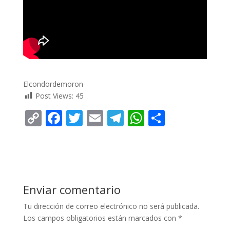
Elcondordemoron
Post Views:
45
C
F
T
E
T
W
C
o
ac
w
m
el
h
o
p
e
itt
ai
e
at
m
y
b
er
l
gr
s
p
Li
o
a
A
ar
Enviar comentario
n
o
m
p
ti
Tu dirección de correo electrónico no será publicada.
k
k
p
r
Los campos obligatorios están marcados con
*