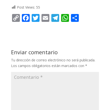
Post Views:
55
C
F
T
E
T
W
C
o
ac
w
m
el
h
o
p
e
itt
ai
e
at
m
y
b
er
l
gr
s
p
Li
o
a
A
ar
Enviar comentario
n
o
m
p
ti
Tu dirección de correo electrónico no será publicada.
k
k
p
r
Los campos obligatorios están marcados con
*