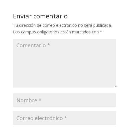
y
b
er
l
gr
s
p
Li
o
a
A
ar
Enviar comentario
n
o
m
p
ti
Tu dirección de correo electrónico no será publicada.
k
k
p
r
Los campos obligatorios están marcados con
*