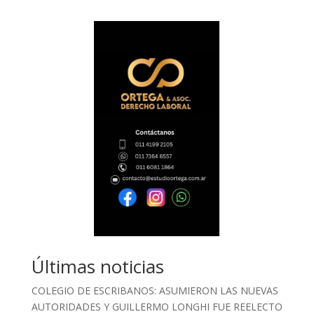
Últimas noticias
COLEGIO DE ESCRIBANOS: ASUMIERON LAS NUEVAS
AUTORIDADES Y GUILLERMO LONGHI FUE REELECTO