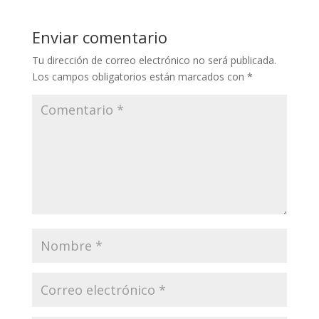
y
b
er
l
gr
s
p
Li
o
a
A
ar
Enviar comentario
n
o
m
p
ti
Tu dirección de correo electrónico no será publicada.
k
k
p
r
Los campos obligatorios están marcados con
*